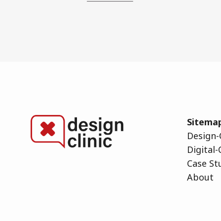
Sitema
Design-C
Digital-
Case St
About