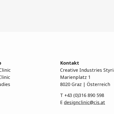
p
Kontakt
linic
Creative Industries Sty
Clinic
Marienplatz 1
udies
8020 Graz | Österreich
T
+43 (0)316 890 598
E
designclinic@cis.at